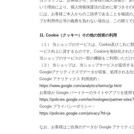
当ショップは、お客様から、お客様の個人情報が、あ
いう理由により、個人情報保護法の定めに基づきその
には、お客様ご本人からのご請求であることを確認の
プが利用停止等の義務を負わない場合は、この限りで
11. Cookie（クッキー）その他の技術の利用
（１） 当ショップのサービスは、Cookie及びこ
ービス向上に資するものです。Cookieを無効化され
当ショップのサービスの一部の機能をご利用いただけ
（２） 当ショップは、当ショップサービスが提供するサー
Googleアナリティクスでデータが収集、処理される
Google アナリティクス 利用規約：
https://www.google.com/analytics/terms/jp.html
お客様が Google パートナーのサイトやアプリを使用す
https://policies.google.com/technologies/partner-sites?
Google プライバシーポリシー：
https://policies.google.com/privacy?hl=ja
なお、お客様はご自身のデータが Google アナリティ