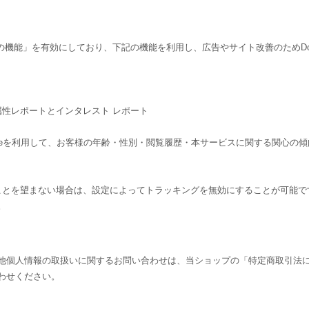
告向けの機能」を有効にしており、下記の機能を利用し、広告やサイト改善のためDouble
ーザー属性レポートとインタレスト レポート
csのCookieを利用して、お客様の年齢・性別・閲覧履歴・本サービスに関する
されることを望まない場合は、設定によってトラッキングを無効にすることが可能です。Go
。
他個人情報の取扱いに関するお問い合わせは、当ショップの「特定商取引法
わせください。